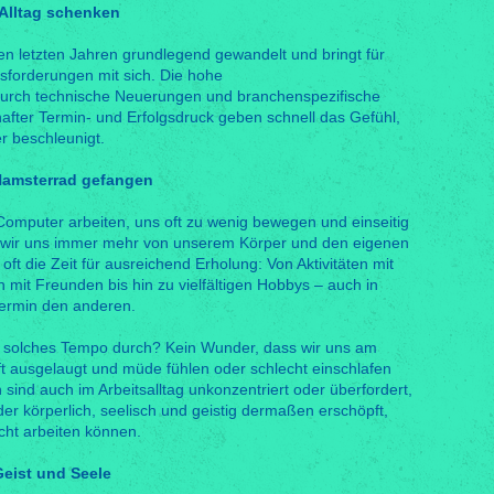
 Alltag schenken
den letzten Jahren grundlegend gewandelt und bringt für
sforderungen mit sich. Die hohe
urch technische Neuerungen und branchenspezifische
after Termin- und Erfolgsdruck geben schnell das Gefühl,
er beschleunigt.
 Hamsterrad gefangen
Computer arbeiten, uns oft zu wenig bewegen und einseitig
 wir uns immer mehr von unserem Körper und den eigenen
 oft die Zeit für ausreichend Erholung: Von Aktivitäten mit
mit Freunden bis hin zu vielfältigen Hobbys – auch in
 Termin den anderen.
in solches Tempo durch? Kein Wunder, dass wir uns am
ausgelaugt und müde fühlen oder schlecht einschlafen
nd auch im Arbeitsalltag unkonzentriert oder überfordert,
oder körperlich, seelisch und geistig dermaßen erschöpft,
icht arbeiten können.
Geist und Seele