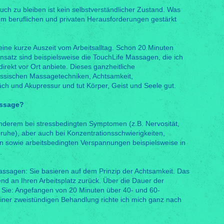
ch zu bleiben ist kein selbstverständlicher Zustand. Was
 um beruflichen und privaten Herausforderungen gestärkt
ine kurze Auszeit vom Arbeitsalltag. Schon 20 Minuten
Ansatz sind beispielsweise die TouchLife Massagen, die ich
irekt vor Ort anbiete. Dieses ganzheitliche
assischen Massagetechniken, Achtsamkeit,
ch und Akupressur und tut Körper, Geist und Seele gut.
assage?
anderem bei stressbedingten Symptomen (z.B. Nervosität,
ruhe), aber auch bei Konzentrationsschwierigkeiten,
 sowie arbeitsbedingten Verspannungen beispielsweise in
.
ssagen: Sie basieren auf dem Prinzip der Achtsamkeit. Das
nd an Ihren Arbeitsplatz zurück. Über die Dauer der
 Sie: Angefangen von 20 Minuten über 40- und 60-
einer zweistündigen Behandlung richte ich mich ganz nach