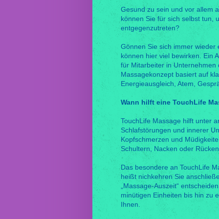
Gesund zu sein und vor allem au
können Sie für sich selbst tun,
entgegenzutreten?
Gönnen Sie sich immer wieder e
können hier viel bewirken. Ein 
für Mitarbeiter in Unternehmen d
Massagekonzept basiert auf kl
Energieausgleich, Atem, Gesprä
Wann hilft eine TouchLife M
TouchLife Massage hilft unter 
Schlafstörungen und innerer Un
Kopfschmerzen und Müdigkeiten
Schultern, Nacken oder Rücken
Das besondere an TouchLife Ma
heißt nichkehren Sie anschließe
„Massage-Auszeit“ entscheiden
minütigen Einheiten bis hin zu 
Ihnen.